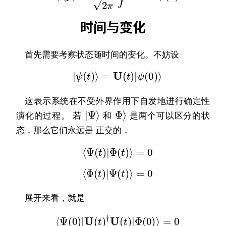
时间与变化
首先需要考察状态随时间的变化。不妨设
|
ψ
(
t
)
⟩
=
U
(
t
)
|
ψ
(
0
)
⟩
这表示系统在不受外界作用下自发地进行确定性
Ψ
⟩
|
Φ
⟩
演化的过程。 若
和
是两个可以区分的状
态，那么它们永远是 正交的，
⟨
Ψ
(
t
)
|
Φ
(
t
)
⟩
=
0
⟨
Φ
(
t
)
|
Ψ
(
t
)
⟩
=
0
展开来看，就是
⟨
Ψ
(
0
)
|
U
(
t
)
†
U
(
t
)
|
Φ
(
0
)
⟩
=
0