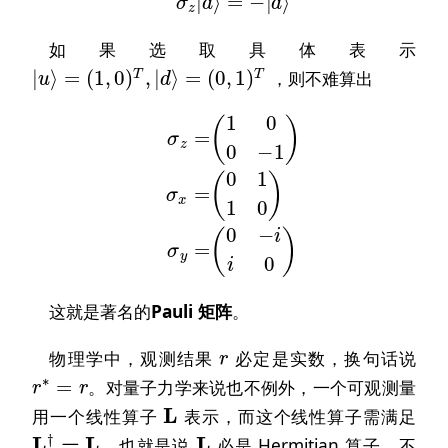
如果选取具体表示
|
u
⟩
=
(
1
,
0
)
T
,
|
d
⟩
=
(
0
,
1
)
T
，则不难算出
σ
z
=
(
1
0
0
−
1
)
σ
x
=
(
0
1
1
0
)
σ
y
=
(
0
−
i
i
0
)
这就是著名的
Pauli 矩阵
。
r
物理学中，观测结果
必定是实数，换句话说
r
∗
=
r
。对量子力学来说也不例外，一个可观测量
L
用一个线性算子
表示，而这个线性算子需满足
L
†
=
L
L
，也就是说
必是 Hermitian 算子，不