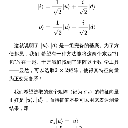
|
i
⟩
=
1
2
|
u
⟩
+
i
2
|
d
⟩
|
o
⟩
=
1
2
|
u
⟩
−
i
2
|
d
⟩
|
u
⟩
,
|
d
⟩
这就说明了
是一组完备的基底。为了方
便起见，我们 希望有一种方法能将这两个东西“打
包”放在一起。于是我们找到了矩阵这个数 学工具
2
×
2
——显然，可以选取
矩阵，使得其特征向量
为正交完备系！
σ
z
我们希望选取的这个矩阵（记为
）的特征向量
|
u
⟩
|
d
⟩
正好是
,
，而特征值本身可以用来表达测量
结果，即
σ
z
|
u
⟩
=
|
u
⟩
σ
z
|
d
⟩
=
−
|
d
⟩