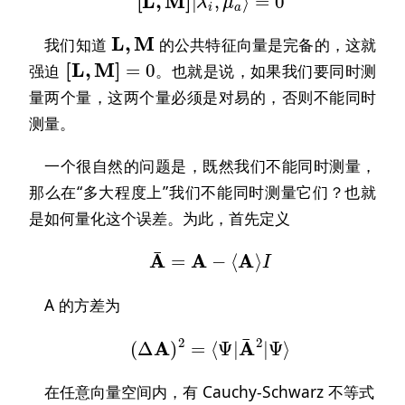
L
,
M
我们知道
的公共特征向量是完备的，这就
[
L
,
M
]
=
0
强迫
。也就是说，如果我们要同时测
量两个量，这两个量必须是对易的，否则不能同时
测量。
一个很自然的问题是，既然我们不能同时测量，
那么在“多大程度上”我们不能同时测量它们？也就
是如何量化这个误差。为此，首先定义
A
¯
=
A
−
⟨
A
⟩
I
A 的方差为
(
Δ
A
)
2
=
⟨
Ψ
|
A
¯
2
|
Ψ
⟩
在任意向量空间内，有 Cauchy-Schwarz 不等式