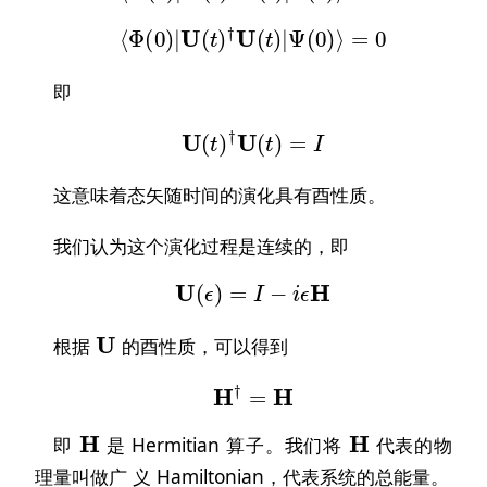
⟨
Φ
(
0
)
|
U
(
t
)
†
U
(
t
)
|
Ψ
(
0
)
⟩
=
0
即
U
(
t
)
†
U
(
t
)
=
I
这意味着态矢随时间的演化具有酉性质。
我们认为这个演化过程是连续的，即
U
(
ϵ
)
=
I
−
i
ϵ
H
U
根据
的酉性质，可以得到
H
†
=
H
H
H
即
是 Hermitian 算子。我们将
代表的物
理量叫做广 义 Hamiltonian，代表系统的总能量。