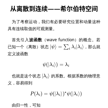
从离散到连续——希尔伯特空间
为了考察运动，我们有必要研究位置和动量这种
具有连续取值的可观测量。
首先引入
波函数
（wave function）的概念。若
|
ψ
⟩
=
∑
i
λ
i
|
λ
i
⟩
已知一个（离散）状态
，那么就
定义波函数
ψ
(
|
λ
i
⟩
)
=
λ
i
λ
i
⟩
|
也就是这个状态
的系数。根据系数的物理意
义，容易得到
P
(
λ
i
)
=
ψ
(
|
λ
i
⟩
)
∗
ψ
(
|
λ
i
⟩
)
由归一性，可知