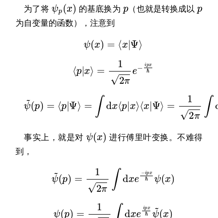
ψ
p
(
x
)
p
p
为了将
的基底换为
（也就是转换成以
为自变量的函数），注意到
ψ
(
x
)
=
⟨
x
|
Ψ
⟩
⟨
p
|
x
⟩
=
1
2
π
e
−
i
p
x
ℏ
ψ
~
(
p
=
)
1
=
2
⟨
π
p
∫
|
d
Ψ
x
⟩
e
=
−
∫
i
d
p
x
x
⟨
ℏ
p
ψ
|
(
x
x
⟩
)
⟨
x
|
Ψ
⟩
ψ
(
x
)
事实上，就是对
进行傅里叶变换。不难得
到，
ψ
~
(
p
)
=
1
2
π
∫
d
x
e
−
i
p
x
ℏ
ψ
(
x
)
ψ
(
p
)
=
1
2
π
∫
d
x
e
i
p
x
ℏ
ψ
~
(
x
)