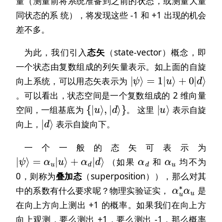
量（测量前将系统准备到之前的状态，或测量大量
同状态的系 统），将发现这些 -1 和 +1 出现的机会
差不多。
为此，我们引入
态矢
（state-vector）概念，即
一个状态由复数组成的列矢量表示。如上面的自旋
=
+
1
0
|
|
|
ψ
u
d
⟩
⟩
⟩
向上系统，可以用态矢表示为
。可以看出，状态空间是一个复数组成的 2 维向量
{
|
u
⟩
,
|
d
⟩
}
|
u
⟩
空间，一组基底为
。 这里
表示自旋
|
d
⟩
向上，
表示自旋向下。
一个一般的态矢可表示为
+
α
|
d
ψ
|
⟩
d
=
⟩
α
u
|
u
⟩
α
d
α
u
（如果
和
均不为
0，则称为
叠加态
（superposition）），那么对其
α
u
∗
α
u
中的系数有什么要求呢？物理实验证实，
是
在向上方向上测出 +1 的概率。如果我们在向上方
向上观测，要么测出 +1，要么测出 -1，那么概率