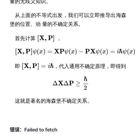
量的无歧义知识。
从上面的不等式出发，我们可以立即推导出海森
堡的位置、动 量的不确定关系。
[
X
,
P
]
首先计算
，
[
X
,
P
]
ψ
(
x
)
=
XP
ψ
(
x
)
−
PX
ψ
(
x
)
=
i
ℏ
ψ
(
x
)
[
X
,
P
]
=
i
ℏ
即
，代入通用不确定原理，即得到
Δ
X
Δ
P
≥
ℏ
2
这就是著名的海森堡不确定关系。