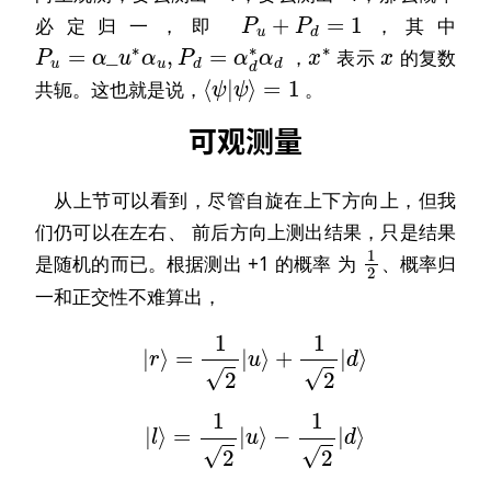
P
u
+
P
d
=
1
必定归一，即
，其中
P
u
=
α
_
u
∗
α
u
,
P
d
=
α
d
∗
α
d
x
∗
x
，
表示
的复数
=
1
⟨
ψ
|
ψ
⟩
共轭。这也就是说，
。
可观测量
从上节可以看到，尽管自旋在上下方向上，但我
们仍可以在左右、 前后方向上测出结果，只是结果
1
2
是随机的而已。根据测出 +1 的概率 为
、概率归
一和正交性不难算出，
|
r
⟩
=
1
2
|
u
⟩
+
1
2
|
d
⟩
|
l
⟩
=
1
2
|
u
⟩
−
1
2
|
d
⟩