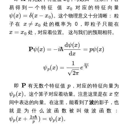
x
0
易得到一个特征 值
对应的特征向量
ψ
(
x
)
=
δ
(
x
−
x
0
)
。这个物理意义十分清晰： 粒
x
≠
x
0
子在
处的概率为 0，即粒子只能在
x
=
x
0
处，对应着位置。 这与我们的预期相符。
P
ψ
(
x
)
=
−
i
ℏ
d
ψ
(
x
)
d
x
=
p
ψ
(
x
)
ψ
p
(
x
)
=
1
2
π
e
i
p
x
ℏ
P
p
即
有无数个特征值
，对应的特征向量为
ψ
p
(
x
)
x
。这个算子对应着动量。注意这里是在
空
间中表达的向量。在这里，能看到了
波
的影子，也
就是为什么波函数被叫做波函数：
ψ
p
(
x
+
2
π
ℏ
p
)
=
ψ
p
(
x
)
。