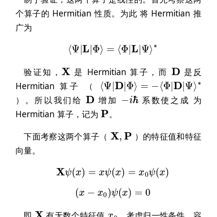
个算子的 Hermitian 性质。为此 将 Hermitian 推
广为
⟨
Ψ
|
L
|
Φ
⟩
=
⟨
Φ
|
L
|
Ψ
⟩
∗
X
D
验证知，
是 Hermitian 算子，而
是反
Ψ
⟩
⟨
∗
Ψ
|
D
|
Φ
⟩
=
−
⟨
Φ
|
D
|
Hermitian 算子 （
D
−
i
ℏ
）。所以我们给
增加
系数使之成 为
P
Hermitian 算子，记为
。
X
,
P
下面考察这两个算子（
）的特征值和特征
向量。
X
ψ
(
x
)
=
x
ψ
(
x
)
=
x
0
ψ
(
x
)
(
x
−
x
0
)
ψ
(
x
)
=
0
X
x
0
即
有无数个特征值
，考虑归一性条件，容