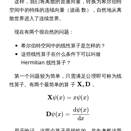
这样，我们将离散的普通向量，转换为希尔伯特
空间中的特殊的连续向量（波函 数），自然地从离
散世界进入了连续世界。
现在有两个很自然的问题：
希尔伯特空间中的线性算子是怎样的？
这些线性算子在什么条件下可以叫做
Hermitian 线性算子？
第一个问题较为简单，只需满足公理即可称为线
X
,
D
性算子。有两个最简单的算 子
，
X
ψ
(
x
)
=
x
ψ
(
x
)
D
ψ
(
x
)
=
d
ψ
(
x
)
d
x
易于验证，这两个算子是线性的。首先考察这两