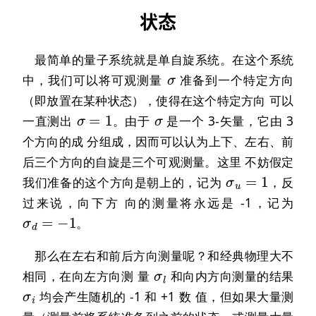
状态
最简单的量子系统就是单自旋系统。在这个系统
σ
中，我们可以将可观测量
准备到一个特定方向
（即放置在某种状态），使得在这个特定方向 可以
σ
=
1
σ
一直测出
。由于
是一个 3-矢量，它由 3
个方向的成 分组成，因而可以认为上下、左右、前
后三个方向的自旋是三个可观测量。这里 不妨假定
σ
u
=
1
我们准备的这个方向是朝上的，记为
，反
过来说，向下方 向的测量将永远是 -1，记为
σ
d
=
−
1
。
那么在左右和前后方向测量呢？和经典物理大不
σ
l
相同，在向左方向测 量
和向内方向测量的结果
σ
i
均会产生随机的 -1 和 +1 数 值，但如果大量测