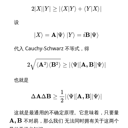
2
|
X
|
|
Y
|
≥
|
⟨
X
|
Y
⟩
+
⟨
Y
|
X
⟩
|
设
|
X
⟩
=
A
|
Ψ
⟩
|
Y
⟩
=
i
B
|
Ψ
⟩
代入 Cauchy-Schwarz 不等式，得
2
⟨
A
2
⟩
⟨
B
2
⟩
≥
|
⟨
Ψ
|
[
A
,
B
]
|
Ψ
⟩
|
也就是
Δ
A
Δ
B
≥
1
2
|
⟨
Ψ
|
[
A
,
B
]
|
Ψ
⟩
|
这就是最通用的不确定原理。它意味着，只要量
A
,
B
不对易，那么我们 无法同时拥有关于这两个