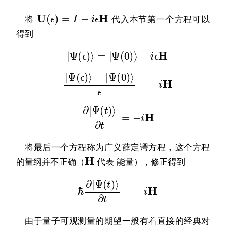
U
(
ϵ
)
=
I
−
i
ϵ
H
将
代入本节第一个方程可以
得到
|
Ψ
(
ϵ
)
⟩
=
|
Ψ
(
0
)
⟩
−
i
ϵ
H
|
Ψ
(
ϵ
)
⟩
−
|
Ψ
(
0
)
⟩
ϵ
=
−
i
H
∂
|
Ψ
(
t
)
⟩
∂
t
=
−
i
H
将最后一个方程称为广义薛定谔方程，这个方程
H
的量纲并不正确（
代表 能量），修正得到
ℏ
∂
|
Ψ
(
t
)
⟩
∂
t
=
−
i
H
由于量子可观测量的期望一般有着直接的经典对