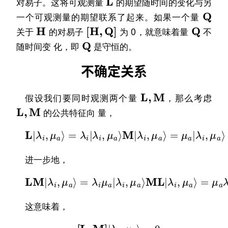
对易子。这将可观测量
的期望随时间的变化与另
Q
一个可观测量的期望联系了起来。如果一个量
H
[
H
,
Q
]
Q
关于
的对易子
为 0，就意味着量
不
Q
随时间变 化，即
是守恒的。
不确定关系
L
,
M
假设我们要同时观测两个量
，那么考虑
L
,
M
的公共特征向 量，
L
|
λ
i
,
μ
a
⟩
=
λ
i
|
λ
i
,
μ
a
⟩
M
|
λ
i
,
μ
a
⟩
=
μ
a
|
λ
i
,
μ
a
⟩
进一步地，
L
M
|
λ
i
,
μ
a
=
⟩
=
μ
λ
a
i
μ
λ
i
a
|
|
λ
λ
i
,
i
μ
,
μ
a
a
⟩
⟩
M
L
|
λ
i
,
μ
a
⟩
这意味着，
[
L
,
M
]
|
λ
i
,
μ
a
⟩
=
0