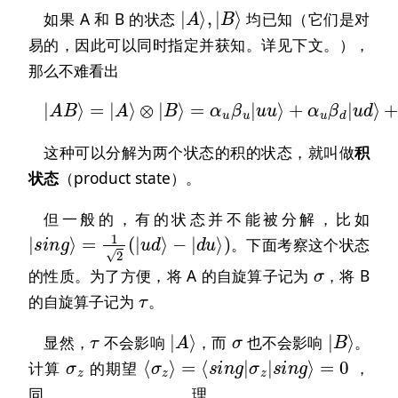
|
A
⟩
,
|
B
⟩
如果 A 和 B 的状态
均已知（它们是对
易的，因此可以同时指定并获知。详见下文。），
那么不难看出
|
A
B
⟩
=
|
+
A
α
⟩
d
⊗
β
|
u
B
|
⟩
d
=
u
α
⟩
u
+
β
α
u
d
|
β
u
d
u
|
⟩
d
+
d
α
⟩
u
β
d
|
u
d
⟩
这种可以分解为两个状态的积的状态，就叫做
积
状态
（product state）。
但一般的，有的状态并不能被分解，比如
−
|
|
d
s
u
i
n
⟩
g
)
⟩
=
1
2
(
|
u
d
⟩
。下面考察这个状态
σ
的性质。为了方便，将 A 的自旋算子记为
，将 B
τ
的自旋算子记为
。
τ
|
A
⟩
σ
|
B
⟩
显然，
不会影响
，而
也不会影响
。
σ
z
=
0
⟨
σ
z
⟩
=
⟨
s
i
n
g
|
σ
z
|
s
i
n
g
⟩
计算
的期望
，
同理，