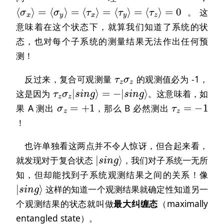
⟨
σ
x
⟩
=
⟨
σ
y
⟩
=
⟨
τ
x
⟩
=
⟨
τ
y
⟩
=
⟨
τ
z
⟩
=
0
。这
意味着在这个状态下，就算我们知道了系统的状
态，也对每个子系统的测量结果无法作出任何预
测！
τ
z
σ
z
反过来，复合可观测量
的观测值必为 -1，
=
−
τ
|
z
s
σ
i
z
n
|
g
s
⟩
i
n
g
⟩
这是因为
。这意味着，如
σ
z
=
+
1
τ
z
=
−
1
果 A 测出
，那么 B 必然测出
！
也许单独看这两点并不令人惊讶，但合起来看，
|
s
i
n
g
⟩
就发现对于复合状态
，我们对子系统一无所
知，但却能找到子系统观测结果之间的关系！像
|
s
i
n
g
⟩
这样的知道一个观测结果就确定性知道另一
个观测结果的状态就叫做
最大纠缠态
（maximally
entangled state）。