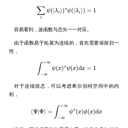
∑
i
ψ
(
|
λ
i
⟩
)
∗
ψ
(
|
λ
i
⟩
)
=
1
容易看到，波函数与态矢一一对应。
由于函数易于拓展为连续的，首先需要保留归一
性，
∫
−
∞
+
∞
ψ
(
x
)
∗
ψ
(
x
)
d
x
=
1
对于连续状态，可以考虑希尔伯特空间中的内
积，
⟨
Ψ
|
Φ
⟩
=
∫
−
∞
+
∞
ψ
∗
(
x
)
ϕ
(
x
)
d
x