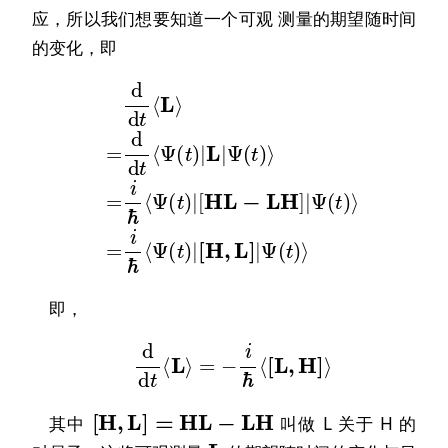
应，所以我们想要知道一个可观 测量的期望随时间
的变化，即
[
H
d
L
d
−
t
L
⟨
L
H
⟩
]
=
|
d
Ψ
d
(
t
t
⟨
)
Ψ
⟩
=
(
i
t
ℏ
)
|
⟨
Ψ
L
|
(
t
Ψ
)
|
(
t
[
H
)
⟩
=
,
L
i
ℏ
]
|
⟨
Ψ
Ψ
(
(
t
t
)
)
⟩
|
即，
d
d
t
⟨
L
⟩
=
−
i
ℏ
⟨
[
L
,
H
]
⟩
[
H
,
L
]
=
H
L
−
L
H
其中
叫做 L 关于 H 的
L